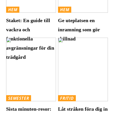
HEM
HEM
Staket: En guide till
Ge uteplatsen en
vackra och
inramning som gör
funktionella
skillnad
avgränsningar för din
trädgård
SEMESTER
FRITID
Sista minuten-resor:
Låt stråken föra dig in