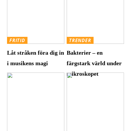
FRITID
TRENDER
Låt stråken föra dig in
Bakterier – en
i musikens magi
färgstark värld under
mikroskopet