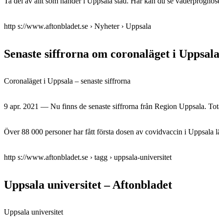
Ta del av allt som händer i Uppsala stad. Här kan du se väderprognose
http s://www.aftonbladet.se › Nyheter › Uppsala
Senaste siffrorna om coronaläget i Uppsala
Coronaläget i Uppsala – senaste siffrorna
9 apr. 2021 — Nu finns de senaste siffrorna från Region Uppsala. T
Över 88 000 personer har fått första dosen av covidvaccin i Uppsala l
http s://www.aftonbladet.se › tagg › uppsala-universitet
Uppsala universitet – Aftonbladet
Uppsala universitet